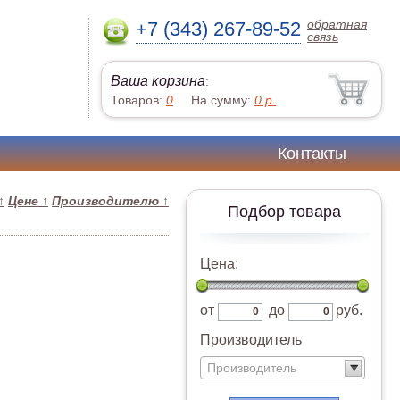
обратная
+7 (343) 267-89-52
связь
Ваша корзина
:
Товаров:
0
На сумму:
0
р.
Контакты
↑
Цене
↑
Производителю
↑
Подбор товара
Цена:
от
до
руб.
Производитель
Производитель